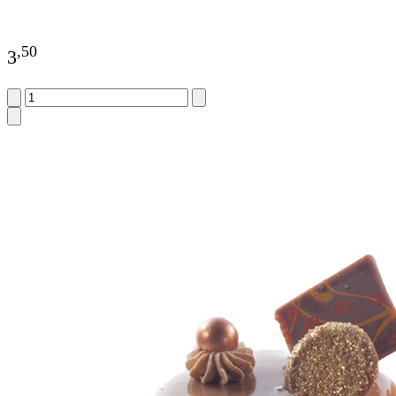
,
50
3