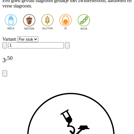
Een goed gevuld slagroom gebakje met zwitserseroom, aardbeien en
verse slagroom.
Variant
,
50
3